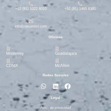
+52 (81) 1022 6010
+52 (81) 1485 8381
info@bleumind.com
Oficinas
Monterrey
Guadalajara
CDMX
McAllen
Redes Sociales
W
L
F
h
i
a
a
n
c
Legal
t
k
e
s
e
b
Aviso de privacidad