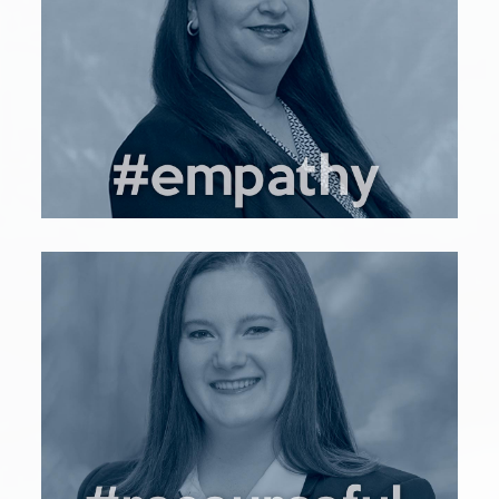
Yo soy Laura Sánchez
lsanchez@bleumind.com
LinkedIn
Yo soy Marcela Pérez
mperez@bleumind.com
LinkedIn