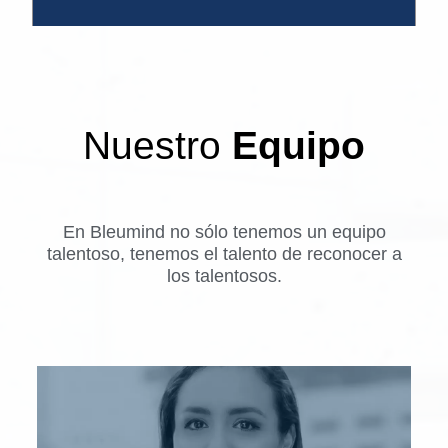
k
e
d
i
n
Nuestro
Equipo
En Bleumind no sólo tenemos un equipo
talentoso, tenemos el talento de reconocer a
los talentosos.