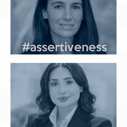
Yo soy Mireya Elizondo
melizondo@bleumind.com
LinkedIn
Yo soy Frida Morales
fmorales@bleumind.com
LinkedIn