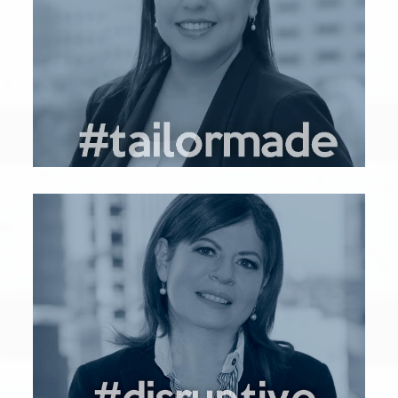
Yo soy Ana Laura Chávez
achavez@bleumind.com
LinkedIn
Yo soy Elga Fernández
efernandez@bleumind.com
LinkedIn