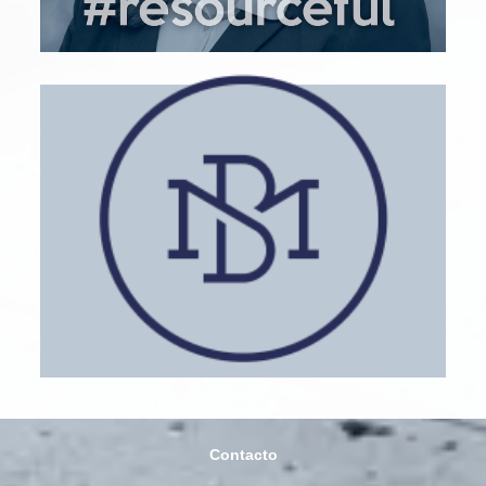
BM Recruitment Experts
contacto@bleumind.com
LinkedIn
Contacto