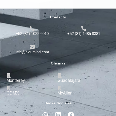
Contacto
+52 (81) 1022 6010
+52 (81) 1485 8381
info@bleumind.com
Oficinas
Monterrey
Guadalajara
CDMX
McAllen
Redes Sociales
W
L
F